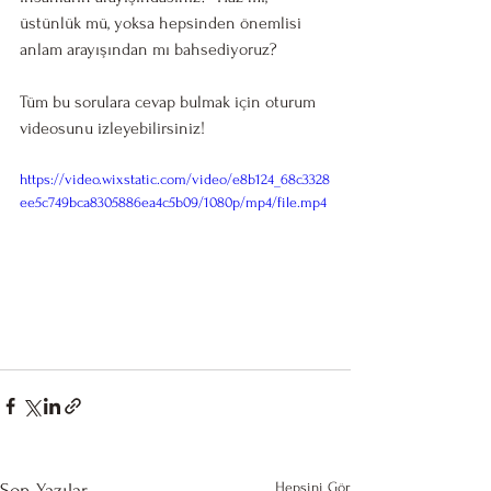
üstünlük mü, yoksa hepsinden önemlisi 
anlam arayışından mı bahsediyoruz?
Tüm bu sorulara cevap bulmak için oturum 
videosunu izleyebilirsiniz! 
https://video.wixstatic.com/video/e8b124_68c3328
ee5c749bca8305886ea4c5b09/1080p/mp4/file.mp4
Hepsini Gör
Son Yazılar