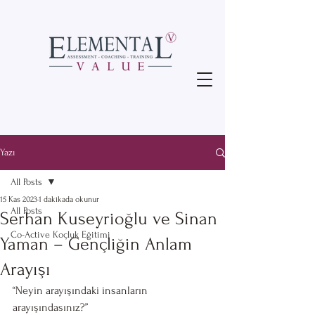
Yazı
All Posts
15 Kas 2023
1 dakikada okunur
All Posts
Serhan Kuseyrioğlu ve Sinan
Co-Active Koçluk Eğitimi
Yaman – Gençliğin Anlam
Arayışı
“Neyin arayışındaki insanların 
arayışındasınız?” 