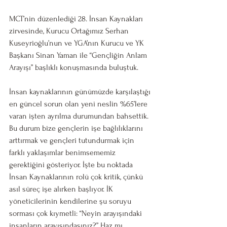
MCT’nin düzenlediği 28. İnsan Kaynakları 
zirvesinde, Kurucu Ortağımız Serhan 
Kuseyrioğlu’nun ve YGA’nın Kurucu ve YK 
Başkanı Sinan Yaman ile “Gençliğin Anlam 
Arayışı” başlıklı konuşmasında buluştuk. 
İnsan kaynaklarının günümüzde karşılaştığı 
en güncel sorun olan yeni neslin %65’lere 
varan işten ayrılma durumundan bahsettik. 
Bu durum bize gençlerin işe bağlılıklarını 
arttırmak ve gençleri tutundurmak için 
farklı yaklaşımlar benimsememiz 
gerektiğini gösteriyor. İşte bu noktada 
İnsan Kaynaklarının rolü çok kritik, çünkü 
asıl süreç işe alırken başlıyor. İK 
yöneticilerinin kendilerine şu soruyu 
sorması çok kıymetli: “Neyin arayışındaki 
insanların arayışındasınız?” Haz mı, 